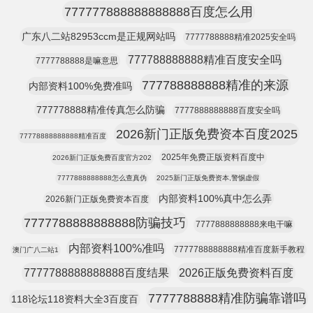
777777888888888888百度怎么用
广东八二站82953ccm是正规网站吗
7777788888精准2025安全吗
777788888888精准百度安全吗
7777788888是嘛意思
777788888888精准的来源
内部资料100%免费准吗
777778888精准传真怎么防骗
7777888888888百度安全吗
2026新门正版免费资本百度2025
77778888888888精准百度
2025年免费正版资料百度中
2026新门正版免费百度官方202
7777888888888怎么查真伪
2025新门正版免费资本,警惕虚假
内部资料100%真中怎么弄
2026新门正版免费资本百度
7777788888888888防骗技巧
7777888888888来电干嘛
内部资料100%准吗
7777788888888精准百度新手教程
澳门广八二站1
7777788888888888百度结果
2026正版免费资料百度
7777788888精准防骗靠谱吗
118论坛118资料大全3百度百