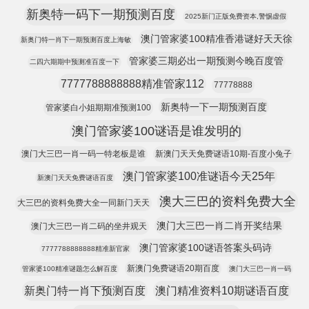
新奥特一码下一期预测百度
2025新门正版免费资本,警惕虚假
澳门管家婆100精准香港谜好天天徐
新奥门特一肖下一期预测百度上海敏
管家婆三期必出一期预测今晚百度管
二四六期期中预测准百度一下
7777788888888精准管家112
77778888
新奥特一下一期预测百度
管家婆白小姐期期准预测100
澳门管家婆100谜语是谁发明的
澳门大三巴一肖一码一特老板是谁
新澳门天天免费谜语10期-百度小兔子
澳门管家婆100准谜语今天25年
新澳门天天免费谜语百度
澳大三巴的资料免费大全
大三巴的资料免费大全一同新门天天
澳门大三巴一肖二肖开奖结果
澳门大三巴一肖二码的坐井观天
澳门管家婆100谜语答案头码诗
7777788888888精准新官家
新澳门免费谜语20期百度
管家婆100精准谜题怎么解百度
澳门大三巴一肖一码
新奥门特一肖下预测百度
澳门精准资料10期谜语百度