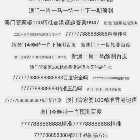
7777788888888精准衔接和777788888888精准新
澳门一肖一马一恃一中下一期预测
澳门管家婆100精准香港谜题答案9947
新澳门准期期准预测
777777888888888精准传真
二四六香港期期中预测准百度一下
新澳门今晚特一肖下预测百度
新澳门下一期预测百度
新澳一肖一码预测百度
澳门管家婆100精准香港谜下一期中垦
澳门管家婆100精准香港谜语今天的谜什么
777777888888888888百度安全吗
7777788888888精准精疆
7777788888888精准正品吗
澳门一肖下一期预测百度
澳门管家婆100精准香港谜语
77777888888888精准新传剧
奥门今晚特一肖预测百度
7777888888888精准777788888888精准
777788888888精准正品防骗方法