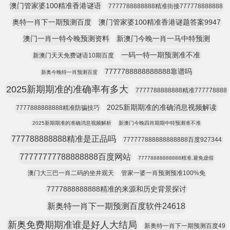
澳门管家婆100精准香港谜语
7777788888888精准街接777778888888
奥特一肖下一期预测百度
澳门管家婆100精准香港谜题答案9947
澳门一肖一特今晚预测资料
新澳门今晚一肖一马中特预测
一码一特一期预测准不准
新澳门天天免费谜语10期百度
7777788888888888靠谱吗
新奥今晚特一肖预测百度
2025新期期准的准确率有多大
7777788888888精准777778888
2025新期期准的准确消息视频解读
7777888888888精准防骗技巧
2025新期期准的准确消息视频解析
新澳门今晚四肖期期中特预测准不准
777788888888精准是正品吗
777777888888888888百度927344
77777777788888888百度网站
77778888888888精准,避免虚假
澳门大三巴一肖二码的坐井观天
管家一婆一肖预测预准100%免
7777888888888精准的来源和历史背景探讨
新奥特一肖下一期预测百度软件24618
新奥免费期期准谁是好人大结局
新奥特一肖下一期预测百度49