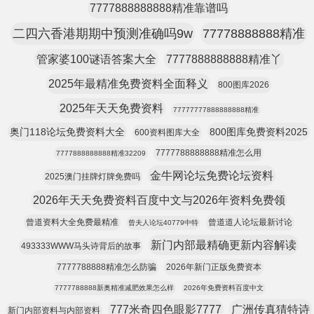
7777888888888精准靠谱吗
二四六香港期期中预测准确吗9w
77778888888精准
管家婆100谜语答案大全
7777888888888精准丫
2025年最精准免费资料全面释义
800图库2026
2025年天天免费资料
77777777888888888精准
奥门118论坛免费资料大全
800图库免费资料2025
600资料图库大全
7777788888888精准怎么用
7777888888888精准32209
金牛网论坛免费论坛资料
2025澳门挂牌灯牌免费吗
2026年天天免费资料百度中文与2026年资料免费领
曾道资料大全免费最精准
曾道道人论坛最新讨论
曾夫人论坛40779中特
新门内部最精确更新内容解读
493333WWW马头诗背后的故事
7777788888精准怎么防骗
2026年新门正版免费资本
7777788888新奥精准减肥效果怎么样
2026年免费资料百度中文
777米奇四色眼影7777
广洲传真猜特诗
新门内部资料与内部资料