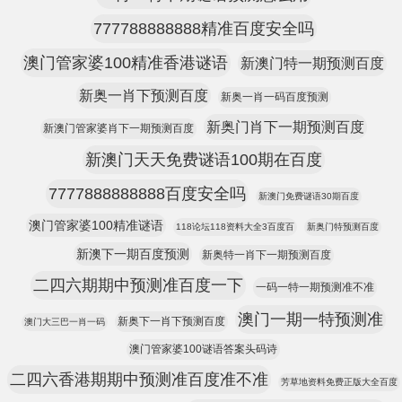
777788888888精准百度安全吗
澳门管家婆100精准香港谜语
新澳门特一期预测百度
新奥一肖下预测百度
新奥一肖一码百度预测
新奥门肖下一期预测百度
新澳门管家婆肖下一期预测百度
新澳门天天免费谜语100期在百度
7777888888888百度安全吗
新澳门免费谜语30期百度
澳门管家婆100精准谜语
118论坛118资料大全3百度百
新奥门特预测百度
新澳下一期百度预测
新奥特一肖下一期预测百度
二四六期期中预测准百度一下
一码一特一期预测准不准
澳门一期一特预测准
新奥下一肖下预测百度
澳门大三巴一肖一码
澳门管家婆100谜语答案头码诗
二四六香港期期中预测准百度准不准
芳草地资料免费正版大全百度