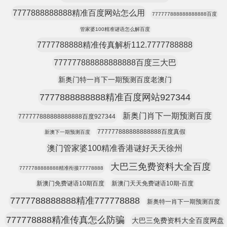
7777888888888精准百度网站怎么用
777777888888888888百度
管家婆100精准谜语怎么解百度
7777788888精准传真解析112.7777788888
777777888888888888百度三大巴
新奥门特一肖下一期预测百度老澳门
7777888888888精准百度网站927344
新奥门肖下一期预测百度
777777888888888888百度927344
777777888888888888百度真假
新澳下一期预测百度
澳门管家婆100精准香港谜好天天徐州
大巴三免费资料大全百度
7777788888888精准衔接77778888
新澳门免费谜语10期百度
新澳门天天免费谜语10期-百度
7777788888888精准777778888
新奥特一肖下一期预测百度
777778888精准传真怎么防骗
大巴三免费资料大全百度网盘