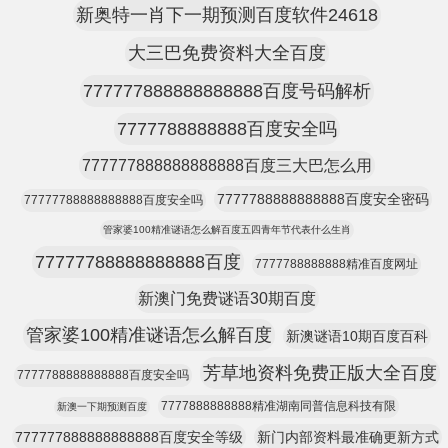
新奥特一肖下一期预测百度软件24618
大三巴免费资料大全百度
777777888888888888百度号码解析
7777788888888百度安全吗
777777888888888888百度三大巴怎么用
7777788888888888百度安全密码
77777788888888888百度安全吗
管家婆100精准谜语怎么解百度五四青年节代表什么生肖
77777788888888888百度
7777788888888精准百度网址
新澳门免费谜语30期百度
管家婆100精准谜语怎么解百度
新澳谜语10期百度百科
芳草地资料免费正版大全百度
7777788888888888百度安全吗
7777888888888精准湖南同普信息科技有限
新澳一下期预测百度
777777888888888888百度安全等级
新门内部资料最准确更新方式