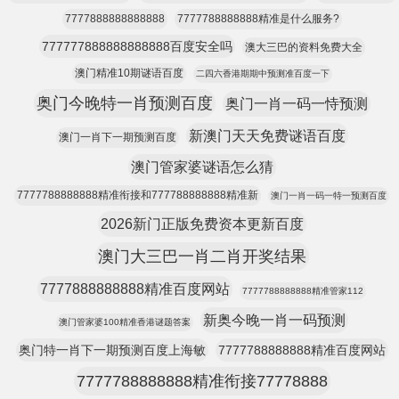
7777888888888888
7777788888888精准是什么服务?
777777888888888888百度安全吗
澳大三巴的资料免费大全
澳门精准10期谜语百度
二四六香港期期中预测准百度一下
奥门今晚特一肖预测百度
奥门一肖一码一恃预测
新澳门天天免费谜语百度
澳门一肖下一期预测百度
澳门管家婆谜语怎么猜
7777788888888精准衔接和777788888888精准新
澳门一肖一码一特一预测百度
2026新门正版免费资本更新百度
澳门大三巴一肖二肖开奖结果
7777888888888精准百度网站
7777788888888精准管家112
新奥今晚一肖一码预测
澳门管家婆100精准香港谜题答案
奥门特一肖下一期预测百度上海敏
7777788888888精准百度网站
7777788888888精准衔接77778888