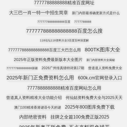
7777788888888精准百度网址
大三巴一肖一特一中招生简章
新门内部最准确更新方式是什么
7777778888888888百度
7777788888
777777888888888888百度怎么搜
118论坛118资料大全3百度百种深度解
800TK图库大全
777777888888888888百度三大巴怎么用
2025年正版资料免费最新版本大全图片
新门内部资料大全揭秘
2026广州传真猜特诗第17期
曾道道人资料免费大全
777777888888888新疆
2025年新门正免费资料怎么用
600k.cm官网登录入口
7777888888888精准百度网站怎么用
曾道真人资料精准大全功能介绍
何仙姑资料兔费大全与2025天天
2025年800图库免费下载
澳门100精准香港谜语今天的谜
内部绝密资料
挂牌之全篇100免费正版2025