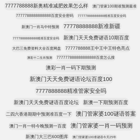
7777788888新奥精准减肥效果怎么样
澳门管家100期谁预测最准
7777788888888888百度安全密码
77777888888888精准百度安全吗
77778888888新准新疆
新澳门一肖马中特预测
新澳门天天免费谜语10期百度
7777888888888精准百度安全吗
7777788888王中王中王特色亮点
大巴三免费资料大全百度网盘
777777888888888888百度怎么搜
澳彩十二生肖预测
澳彩一肖一码下期预测
新澳门天天免费谜语论坛百度100
7777888888精准管家安全吗
新澳门天天免费谜语百度论坛
新澳一下期预测百度
澳门管家婆100谜语答案
二四六香港期期中预测准百度一下
澳门管家婆一肖一码预测
澳门一肖一特今晚预测一百度
新澳门大三巴600图库
澳门管家婆100准谜语今天25年