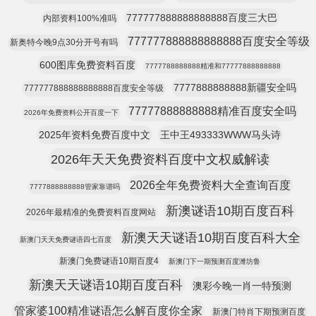
777777888888888888百度三大巴
内部资料100%准吗
777777888888888888百度安全等级
新奥特今晚9点30分开号有吗
600图库免费资料百度
7777788888888精准和77777888888888
7777888888888新疆安全吗
777777888888888888百度安全等级
77777888888888精准百度安全吗
2026年免费资料公开百度一下
2025年资料免费百度中文
王中王493333WWW马头诗
2026年天天免费资料百度中文权威解读
2026全年免费资料大全查询百度
7777888888888管家靠谱吗
新澳谜语10期百度百科
2026年最精准的免费资料百度网站
新澳天天谜语10期百度百科大全
新澳门天天免费谜语四七百度
新澳门免费谜语10期百度4
新澳门下一期预测百度潍坊鲁
新澳天天谜语10期百度百科
澳彩今晚一肖一特预测
管家婆100精准谜语怎么解百度你全家
新澳门特肖下期预测百度