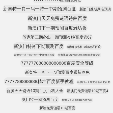
7777788888888精准百度网址
新奥特一肖一码一特一中期预测百度
新澳门准期期准预测
新澳门天天免费谜语诗曲百度
新澳门下一期预测百度潍坊鲁
管家婆三期必出一期预测今晚百度管67
新澳门特肖下期预测百度
新澳门精准10期谜语百度
新奥特一肖一码一特一中期预测百度
管家婆100精准谜语怎么解百度你全家
777777888888888888百度安全等级
新奥特一肖下一期预测百度跟新奥免
7777788888888精准百度新手教程
新澳门天天免费谜语四七百度
新澳天天谜语10期百度百科大全
新澳门免费谜语10期百度4
奥门特一期预测百度
新澳天天谜语10期百度百科
新澳免费谜语10期百度