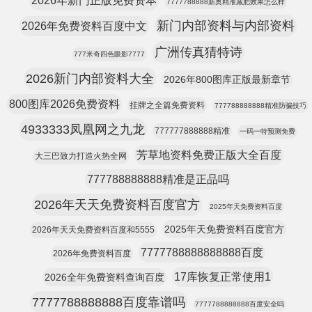
2026年新门正版免费资本
7777788888新奥精准减肥效果怎么样
新门内部资料与内部资料
2026年免费资料百度中文
广洲传真猜特诗
777米奇四色眼影7777
2026新门内部资料大全
2026年800图库正版最新章节
800图库2026免费资料
挂牌之全篇免费资料
777788888888精准防骗技巧
4933333凤凰网之九龙
777777888888精准
一码一特预测免费
芳草地资料免费正版大全百度
大三巴致力打造火热全网
777788888888精准是正品吗
2026年天天免费资料百度官方
2025年天免费资料百度
2025年天免费资料百度官方
2026年天天免费资料百度和5555
7777788888888888百度
2026年免费资料百度
17库恢复正常使用1
2026全年免费资料查询百度
7777788888888百度靠谱吗
7777788888888百度安全吗