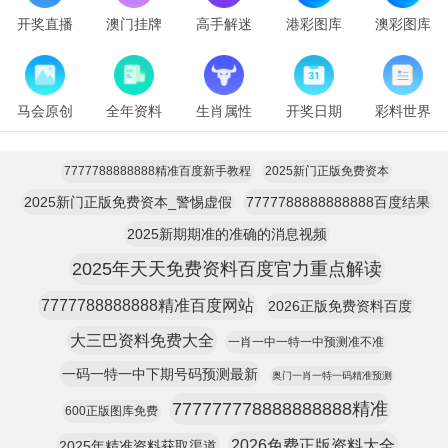
开奖直播
澳门挂牌
高手解迷
港彩图库
澳彩图库
马会原创
全年资料
生肖属性
开奖日期
彩料世界
7777788888888精准百度新手教程
2025新门正版免费资本
2025新门正版免费资本_警惕虚假
7777788888888888百度结果
2025新期期准的准确的消息视频
2025年天天免费资料百度官力重点解读
7777788888888精准百度网站
2026正版免费资料百度
大三巴资料免费大全
一肖一中一特一中预测准不准
一码一特一中下期号码预测最新
奥门一肖一特一码精准预测
777777778888888888精准
600正版图库免费
2026免费正版资料大全
2025年精准资料获取渠道